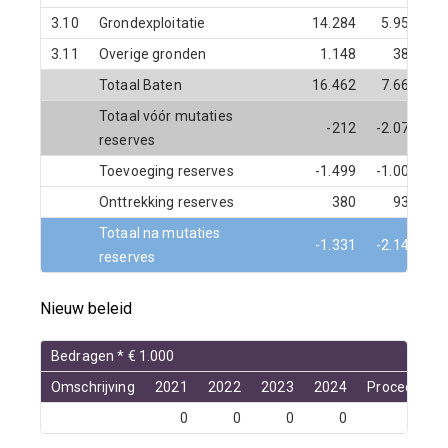
3.10
Grondexploitatie
14.284
5.957
3.11
Overige gronden
1.148
384
Totaal Baten
16.462
7.662
Totaal vóór mutaties
-212
-2.074
-
reserves
Toevoeging reserves
-1.499
-1.007
Onttrekking reserves
380
936
Totaal na mutaties
-1.331
-2.145
-
reserves
Nieuw beleid
Bedragen * € 1.000
Omschrijving
2021
2022
2023
2024
Procedure
0
0
0
0