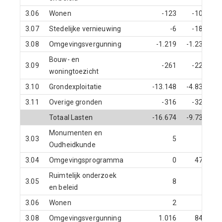
3.06
Wonen
-123
-107
3.07
Stedelijke vernieuwing
-6
-189
3.08
Omgevingsvergunning
-1.219
-1.234
-
Bouw- en
3.09
-261
-221
woningtoezicht
3.10
Grondexploitatie
-13.148
-4.838
-
3.11
Overige gronden
-316
-324
Totaal Lasten
-16.674
-9.735
-
Monumenten en
3.03
5
4
Oudheidkunde
3.04
Omgevingsprogramma
0
470
Ruimtelijk onderzoek
3.05
8
0
en beleid
3.06
Wonen
2
2
3.08
Omgevingsvergunning
1.016
845