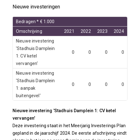
Nieuwe investeringen
Bedragen * € 1.000
Omschrijving
2021
2022
2023
2024
Nieuwe investering
'Stadhuis Damplein
0
0
0
0
1: CV ketel
vervangen'
Nieuwe investering
'Stadhuis Damplein
0
0
0
0
1: aanpak
buitengevel'
Nieuwe investering 'Stadhuis Damplein 1: CV ketel
vervangen'
Deze investering staat in het Meerjarig Investerings Plan
gepland in de jaarschijf 2024. De eerste afschrijving vindt