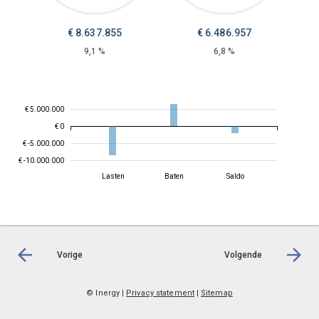
€
8.637.855
€
6.486.957
9,1 %
6,8 %
€ 5.000.000
€ 0
€ -5.000.000
€ -10.000.000
Lasten
Baten
Saldo
Vorige
Volgende
© Inergy
|
Privacy statement
|
Sitemap