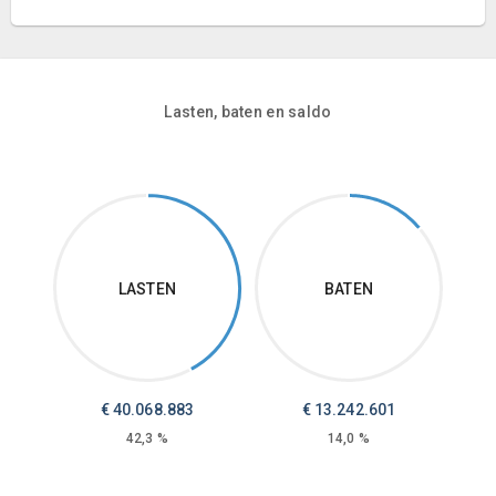
Lasten, baten en saldo
LASTEN
BATEN
€
40.068.883
€
13.242.601
42,3 %
14,0 %