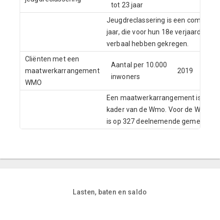
tot 23 jaar
Jeugdreclassering is een combinati
jaar, die voor hun 18e verjaardag me
verbaal hebben gekregen.
Cliënten met een
CB
Aantal per 10.000
maatwerkarrangement
2019
So
inwoners
WMO
W
Een maatwerkarrangement is een vo
kader van de Wmo. Voor de Wmo-ge
is op 327 deelnemende gemeenten
Lasten, baten en saldo