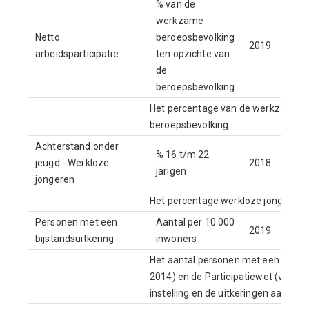
% van de
werkzame
Netto
beroepsbevolking
CB
2019
arbeidsparticipatie
ten opzichte van
Ar
de
beroepsbevolking
Het percentage van de werkzame be
beroepsbevolking.
Achterstand onder
% 16 t/m 22
jeugd - Werkloze
2018
CB
jarigen
jongeren
Het percentage werkloze jongeren (
Personen met een
Aantal per 10.000
CB
2019
bijstandsuitkering
inwoners
We
Het aantal personen met een uitker
2014) en de Participatiewet (vanaf 
instelling en de uitkeringen aan dak-