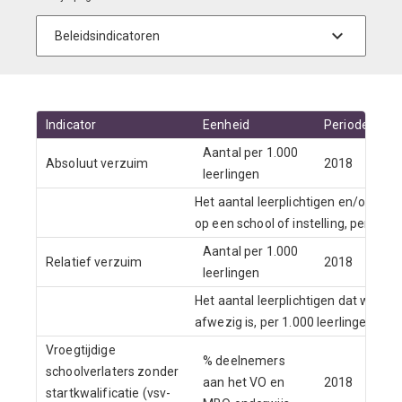
Indicator
Eenheid
Periode
Br
Aantal per 1.000
Absoluut verzuim
2018
Du
leerlingen
Het aantal leerplichtigen en/of kwal
op een school of instelling, per 1.000
Aantal per 1.000
Relatief verzuim
2018
DU
leerlingen
Het aantal leerplichtigen dat wel s
afwezig is, per 1.000 leerlingen.
Vroegtijdige
% deelnemers
schoolverlaters zonder
aan het VO en
2018
DU
startkwalificatie (vsv-