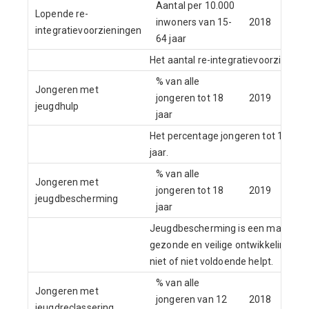
Aantal per 10.000
Lopende re-
CB
inwoners van 15-
2018
integratievoorzieningen
We
64 jaar
Het aantal re-integratievoorzieninge
% van alle
Jongeren met
jongeren tot 18
2019
CB
jeugdhulp
jaar
Het percentage jongeren tot 18 jaar
jaar.
% van alle
Jongeren met
jongeren tot 18
2019
CB
jeugdbescherming
jaar
Jeugdbescherming is een maatregel 
gezonde en veilige ontwikkeling van 
niet of niet voldoende helpt.
% van alle
Jongeren met
jongeren van 12
2018
CB
jeugdreclassering