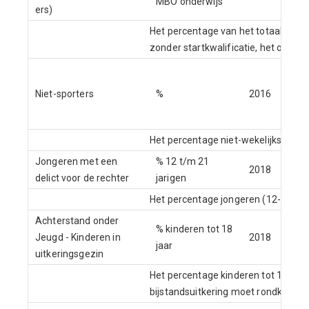
MBO onderwijs
ers)
Het percentage van het totaal aantal 
zonder startkwalificatie, het onderwi
Ge
vo
Niet-sporters
%
2016
ou
CB
Het percentage niet-wekelijks sporte
Jongeren met een
% 12 t/m 21
2018
CB
delict voor de rechter
jarigen
Het percentage jongeren (12-21 jaar
Achterstand onder
% kinderen tot 18
Jeugd - Kinderen in
2018
CB
jaar
uitkeringsgezin
Het percentage kinderen tot 18 jaar 
bijstandsuitkering moet rondkomen