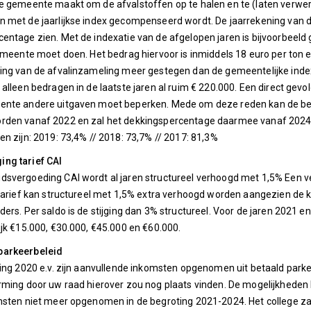
e gemeente maakt om de afvalstoffen op te halen en te (laten verwerk
 met de jaarlijkse index gecompenseerd wordt. De jaarrekening van d
entage zien. Met de indexatie van de afgelopen jaren is bijvoorbeel
gemeente moet doen. Het bedrag hiervoor is inmiddels 18 euro per ton e
ing van de afvalinzameling meer gestegen dan de gemeentelijke index.
 alleen bedragen in de laatste jaren al ruim € 220.000. Een direct gev
ente andere uitgaven moet beperken. Mede om deze reden kan de bel
rden vanaf 2022 en zal het dekkingspercentage daarmee vanaf 2024 
en zijn: 2019: 73,4% // 2018: 73,7% // 2017: 81,3%
ng tarief CAI
svergoeding CAI wordt al jaren structureel verhoogd met 1,5% Een ve
 tarief kan structureel met 1,5% extra verhoogd worden aangezien de k
ders. Per saldo is de stijging dan 3% structureel. Voor de jaren 2021 en
ijk €15.000, €30.000, €45.000 en €60.000.
parkeerbeleid
ing 2020 e.v. zijn aanvullende inkomsten opgenomen uit betaald parke
rming door uw raad hierover zou nog plaats vinden. De mogelijkheden
msten niet meer opgenomen in de begroting 2021-2024. Het college z