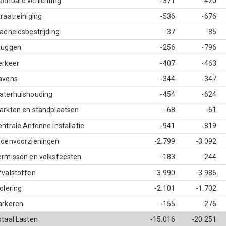
penbare verlichting
-371
-420
raatreiniging
-536
-676
ladheidsbestrijding
-37
-85
ruggen
-256
-796
erkeer
-407
-463
avens
-344
-347
aterhuishouding
-454
-624
arkten en standplaatsen
-68
-61
ntrale Antenne Installatie
-941
-819
roenvoorzieningen
-2.799
-3.092
ermissen en volksfeesten
-183
-244
fvalstoffen
-3.990
-3.986
olering
-2.101
-1.702
arkeren
-155
-276
otaal Lasten
-15.016
-20.251