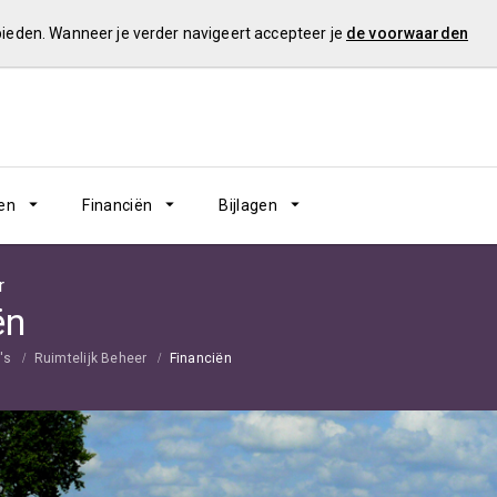
 bieden. Wanneer je verder navigeert accepteer je
de voorwaarden
en
Financiën
Bijlagen
r
ën
's
Ruimtelijk Beheer
Financiën