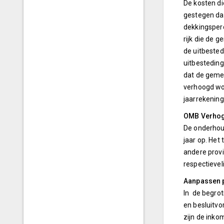
De kosten di
gestegen dan
dekkingsperc
rijk die de 
de uitbested
uitbesteding
dat de geme
verhoogd wo
jaarrekening
OMB Verhogi
De onderhoud
jaar op. Het
andere provi
respectievel
Aanpassen 
In de begrot
en besluitvo
zijn de inko