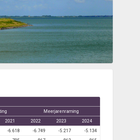
ting
Meerjarenraming
2021
2022
2023
2024
-6.618
-6.749
-5.217
-5.134