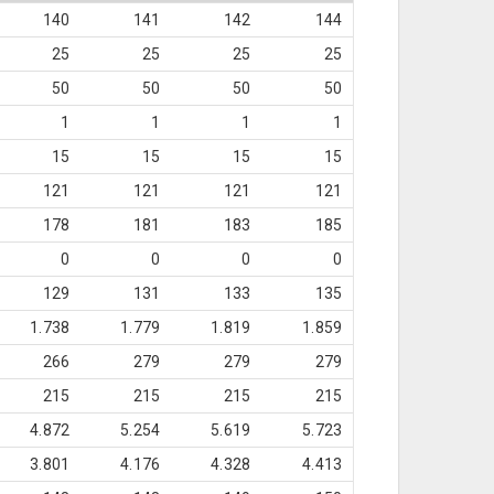
140
141
142
144
25
25
25
25
50
50
50
50
1
1
1
1
15
15
15
15
121
121
121
121
178
181
183
185
0
0
0
0
129
131
133
135
1.738
1.779
1.819
1.859
266
279
279
279
215
215
215
215
4.872
5.254
5.619
5.723
3.801
4.176
4.328
4.413