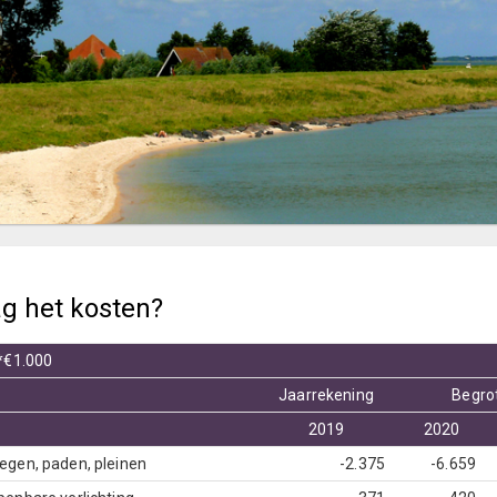
g het kosten?
*€1.000
Jaarrekening
Begro
2019
2020
egen, paden, pleinen
-2.375
-6.659