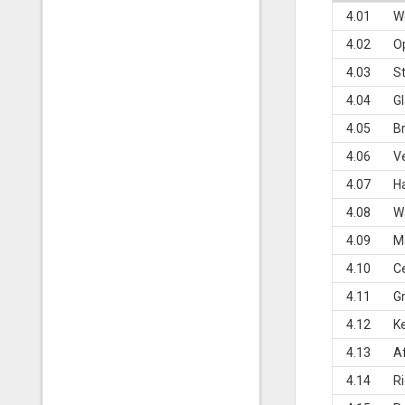
4.01
W
4.02
O
4.03
St
4.04
G
4.05
B
4.06
V
4.07
H
4.08
W
4.09
M
4.10
Ce
4.11
G
4.12
K
4.13
A
4.14
Ri