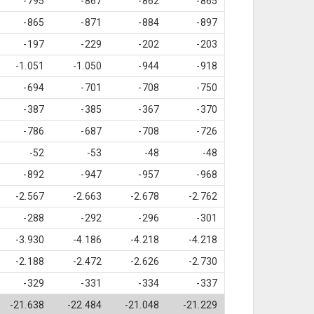
-795
-867
-862
-865
-865
-871
-884
-897
-197
-229
-202
-203
-1.051
-1.050
-944
-918
-694
-701
-708
-750
-387
-385
-367
-370
-786
-687
-708
-726
-52
-53
-48
-48
-892
-947
-957
-968
-2.567
-2.663
-2.678
-2.762
-288
-292
-296
-301
-3.930
-4.186
-4.218
-4.218
-2.188
-2.472
-2.626
-2.730
-329
-331
-334
-337
-21.638
-22.484
-21.048
-21.229