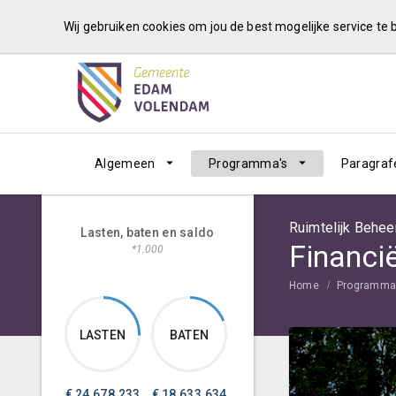
Wij gebruiken cookies om jou de best mogelijke service te
Algemeen
Programma's
Paragraf
Ruimtelijk Behee
Lasten, baten en saldo
Financi
*1.000
Home
Programma
LASTEN
BATEN
€
24.678.233
€
18.633.634