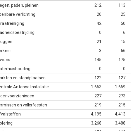
egen, paden, pleinen
212
113
penbare verlichting
20
25
raatreiniging
42
50
ladheidsbestrijding
0
6
ruggen
21
15
erkeer
3
66
avens
145
175
aterhuishouding
0
0
arkten en standplaatsen
122
127
ntrale Antenne Installatie
1.663
1.669
roenvoorzieningen
227
273
ermissen en volksfeesten
219
215
fvalstoffen
4.195
4.413
olering
3.268
3.488