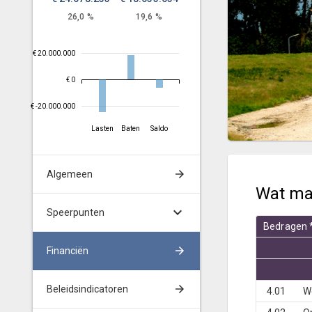
26,0 %
19,6 %
€ 20.000.000
€ 0
€ -20.000.000
Lasten
Baten
Saldo
Algemeen
Wat ma
Speerpunten
Bedragen 
Financiën
Beleidsindicatoren
4.01
W