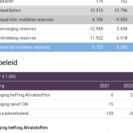
arkeren
174
162
otaal Baten
10.310
10.796
otaal vóór mutaties reserves
-4.706
-9.455
oevoeging reserves
-12.944
-2.458
nttrekking reserves
11.922
6.518
otaal na mutaties reserves
-5.729
-5.395
beleid
 € 1.000
ng
2021
202
ging heffing Afvalstoffen
0
2
ing tarief CAI
15
 parkeerbeleid
-133
-2
ng heffing Afvalstoffen