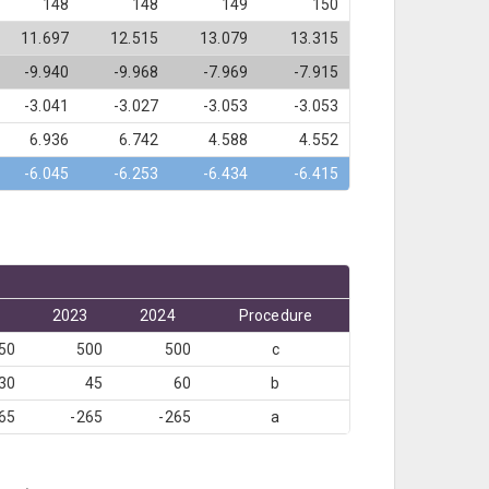
148
148
149
150
11.697
12.515
13.079
13.315
-9.940
-9.968
-7.969
-7.915
-3.041
-3.027
-3.053
-3.053
6.936
6.742
4.588
4.552
-6.045
-6.253
-6.434
-6.415
2
2023
2024
Procedure
50
500
500
c
30
45
60
b
65
-265
-265
a