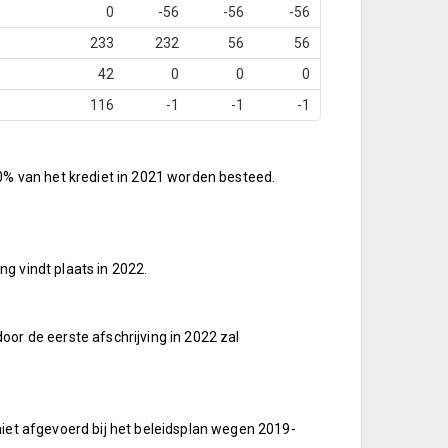
0
-56
-56
-56
233
232
56
56
42
0
0
0
116
-1
-1
-1
50% van het krediet in 2021 worden besteed.
ng vindt plaats in 2022.
or de eerste afschrijving in 2022 zal
niet afgevoerd bij het beleidsplan wegen 2019-