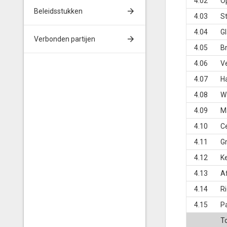
4.02
O
Beleidsstukken
4.03
St
4.04
G
Verbonden partijen
4.05
B
4.06
V
4.07
H
4.08
W
4.09
M
4.10
Ce
4.11
G
4.12
K
4.13
A
4.14
Ri
4.15
P
T