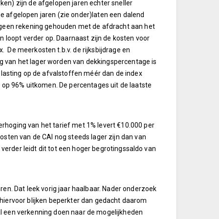
en) zijn de afgelopen jaren echter sneller
e afgelopen jaren (zie onder)laten een dalend
d geen rekening gehouden met de afdracht aan het
n loopt verder op. Daarnaast zijn de kosten voor
 De meerkosten t.b.v. de rijksbijdrage en
olg van het lager worden van dekkingspercentage is
asting op de afvalstoffen méér dan de index
op 96% uitkomen. De percentages uit de laatste
rhoging van het tarief met 1% levert €10.000 per
osten van de CAI nog steeds lager zijn dan van
 verder leidt dit tot een hoger begrotingssaldo van
ren. Dat leek vorig jaar haalbaar. Nader onderzoek
 hiervoor blijken beperkter dan gedacht daarom
al een verkenning doen naar de mogelijkheden