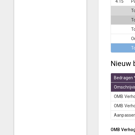
4.15
P
T
T
T
O
T
Nieuw 
Bedragen *
Omschrijvi
OMB Verho
OMB Verhog
Aanpassen
OMB Verhogi