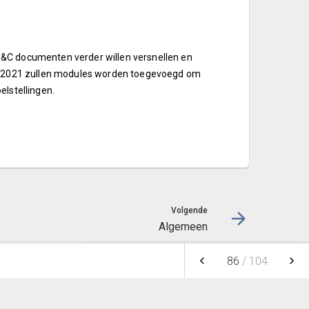
P&C documenten verder willen versnellen en
or 2021 zullen modules worden toegevoegd om
elstellingen.
Volgende
Algemeen
keyboard_arrow_left
keyboard_arrow_right
86
/
104
NOTITIES
FAVORIETEN
NIEUW
FILTEREN