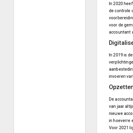
In 2020 hee
de controle 
voorbereidin
voor de gem
accountant a
Digitali
In 2019 is de
verplichting
aanbesteding
invoeren van
Opzetten
De accounta
van jaar alt
nieuwe acco
in hoeverre 
Voor 2021 li