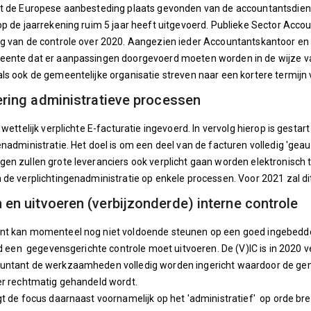
ft de Europese aanbesteding plaats gevonden van de accountantsdien
op de jaarrekening ruim 5 jaar heeft uitgevoerd. Publieke Sector Acc
g van de controle over 2020. Aangezien ieder Accountantskantoor en 
eente dat er aanpassingen doorgevoerd moeten worden in de wijze v
ls ook de gemeentelijke organisatie streven naar een kortere termijn 
sering administratieve processen
 wettelijk verplichte E-facturatie ingevoerd. In vervolg hierop is gestar
enadministratie. Het doel is om een deel van de facturen volledig 'g
en zullen grote leveranciers ook verplicht gaan worden elektronisch t
 de verplichtingenadministratie op enkele processen. Voor 2021 zal d
 en uitvoeren (verbijzonderde) interne controle
nt kan momenteel nog niet voldoende steunen op een goed ingebedde
ijd een gegevensgerichte controle moet uitvoeren. De (V)IC is in 2020 
untant de werkzaamheden volledig worden ingericht waardoor de geme
er rechtmatig gehandeld wordt.
gt de focus daarnaast voornamelijk op het 'administratief' op orde b