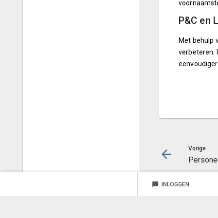
voornaamste 
P&C en 
Met behulp 
verbeteren.
eenvoudiger 
Vorige
Persone
chat_bubble
INLOGGEN