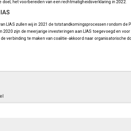
doel, het voorbereiden van een rechtmatigheidsverklaring in 2022.
LIAS
van LIAS zullen wij in 2021 de totstandkomingsprocessen rondom de 
 In 2020 zijn de meerjarige investeringen aan LIAS toegevoegd en vo
de verbinding te maken van coalitie-akkoord naar organisatorische do
el
© Inergy
|
Privacy statement
|
Sitemap