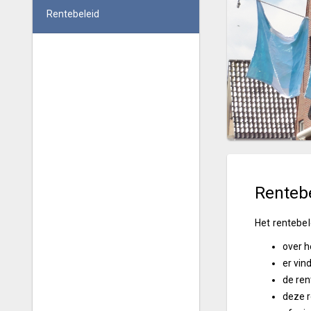
Rentebeleid
Renteb
Het rentebele
over h
er vin
de ren
deze r