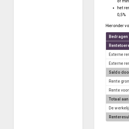
of min
het re
0,5%
Hieronder vo
Bedragen 
Rentetoer
Externe re
Externe re
Saldo door
Rente gron
Rente voo
Totaal aan
De werkeli
Renteresul