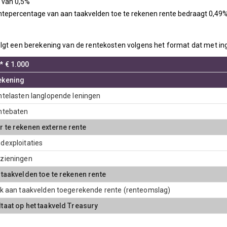
 van 0,5%
ntepercentage van aan taakvelden toe te rekenen rente bedraagt 0,4
lgt een berekening van de rentekosten volgens het format dat met in
* € 1.000
ekening
ntelasten langlopende leningen
ntebaten
 te rekenen externe rente
dexploitaties
rzieningen
 taakvelden toe te rekenen rente
jk aan taakvelden toegerekende rente (renteomslag)
taat op het taakveld Treasury