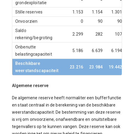
grondexploitatie
Stille reserves
1.153
1.154
1.301
1
Onvoorzien
0
90
90
Saldo
2.299
282
107
rekening/begroting
Onbenutte
5.186
6.639
6.194
6
belastingcapaciteit
Beschikbare
23.216
23.984
19.442
19
weerstandscapaciteit
Algemene reserve
De algemene reserve heeft normaliter een bufferfunctie
en staat centraal in de berekening van de beschikbare
weerstandscapaciteit. De bestemming van deze reserve
is vrij om onvoorziene, onafwendbare en onuitstelbare
tegenvallers op te kunnen vangen. Deze reserve kan ook
worden ingezet om nieuw beleid te financieren.