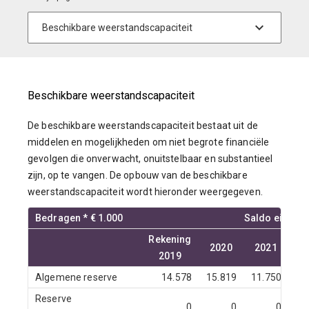
Beschikbare weerstandscapaciteit
De beschikbare weerstandscapaciteit bestaat uit de
middelen en mogelijkheden om niet begrote financiële
gevolgen die onverwacht, onuitstelbaar en substantieel
zijn, op te vangen. De opbouw van de beschikbare
weerstandscapaciteit wordt hieronder weergegeven.
Bedragen * € 1.000
Saldo einde j
Rekening
2020
2021
2
2019
Algemene reserve
14.578
15.819
11.750
12
Reserve
0
0
0